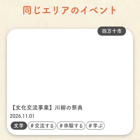
同じエリアのイベント
四万十市
【文化交流事業】川柳の祭典
2026.11.01
文学
＃交流する
＃体験する
＃学ぶ