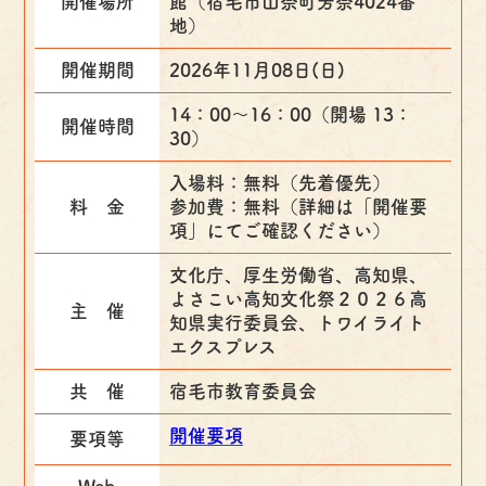
開催場所
館（宿毛市山奈町芳奈4024番
地）
開催期間
2026年11月08日(日)
14：00～16：00（開場 13：
開催時間
30）
入場料：無料（先着優先）
料 金
参加費：無料（詳細は「開催要
項」にてご確認ください）
文化庁、厚生労働省、高知県、
よさこい高知文化祭２０２６高
主 催
知県実行委員会、トワイライト
エクスプレス
共 催
宿毛市教育委員会
開催要項
要項等