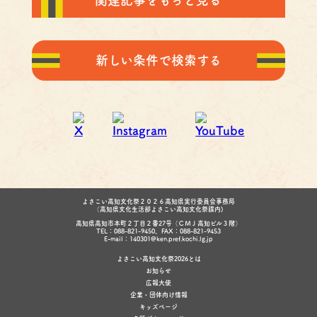
関連記事をもっと見る
新しい条件で検索する
よさこい高知文化祭２０２６高知県実行委員会事務局
（高知県文化生活部よさこい高知文化祭課内)
高知県高知市本町２丁目２番27号（ＣＭＪ高知ビル３階）
TEL：088-821-9450、FAX：088-821-9453
E-mail：140301@ken.pref.kochi.lg.jp
よさこい高知文化祭2026とは
お知らせ
広報大使
企業・団体向け情報
キッズページ