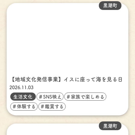
黒潮町
【地域文化発信事業】イスに座って海を見る日
2026.11.03
生活文化
＃SNS映え
＃家族で楽しめる
＃体験する
＃鑑賞する
黒潮町