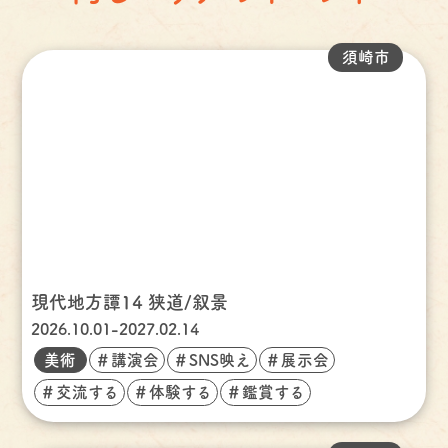
須崎市
現代地方譚14 狭道/叙景
2026.10.01-2027.02.14
美術
＃講演会
＃SNS映え
＃展示会
＃交流する
＃体験する
＃鑑賞する