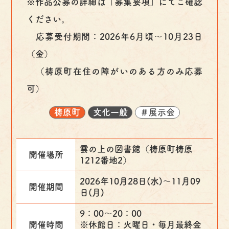
※作品公募の詳細は「募集要項」にてご確認
ください。
応募受付期間：2026年6月頃～10月23日
（金）
（梼原町在住の障がいのある方のみ応募
可）
梼原町
文化一般
＃展示会
雲の上の図書館（梼原町梼原
開催場所
1212番地2）
2026年10月28日(水)〜11月09
開催期間
日(月)
9：00～20：00
開催時間
※休館日：火曜日・毎月最終金