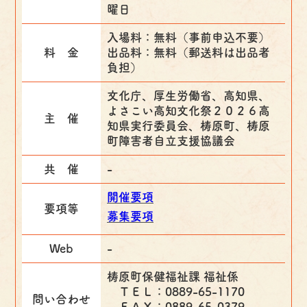
曜日
入場料：無料（事前申込不要）
料 金
出品料：無料（郵送料は出品者
負担）
文化庁、厚生労働省、高知県、
よさこい高知文化祭２０２６高
主 催
知県実行委員会、梼原町、梼原
町障害者自立支援協議会
共 催
-
開催要項
要項等
募集要項
Web
-
梼原町保健福祉課 福祉係
ＴＥＬ：0889-65-1170
問い合わせ
ＦＡＸ：0889-65-0379